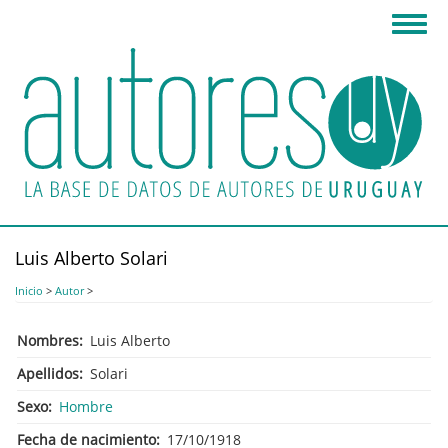
Pasar
Toggl
al
navig
contenido
principal
Luis Alberto Solari
Inicio
>
Autor
>
Nombres
Luis Alberto
Apellidos
Solari
Sexo
Hombre
Fecha de nacimiento
17/10/1918