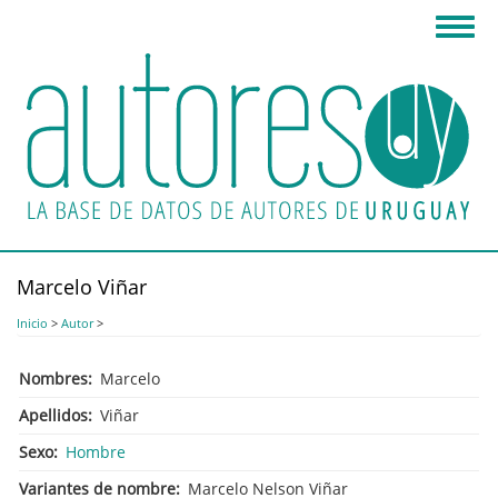
Pasar
Toggl
al
navig
contenido
principal
Marcelo Viñar
Inicio
>
Autor
>
Nombres
Marcelo
Apellidos
Viñar
Sexo
Hombre
Variantes de nombre
Marcelo Nelson Viñar