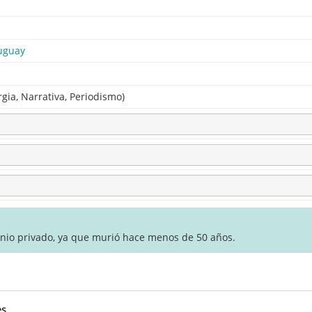
uguay
gia, Narrativa, Periodismo)
inio privado, ya que murió hace menos de 50 años.
es