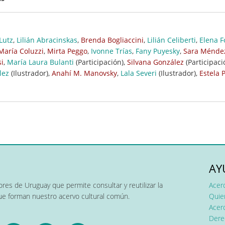
 Lutz
,
Lilián Abracinskas
,
Brenda Bogliaccini
,
Lilián Celiberti
,
Elena 
María Coluzzi
,
Mirta Peggo
,
Ivonne Trías
,
Fany Puyesky
,
Sara Ménde
i
,
María Laura Bulanti
(Participación),
Silvana González
(Participaci
lez
(Ilustrador),
Anahí M. Manovsky
,
Lala Severi
(Ilustrador),
Estela P
AY
res de Uruguay que permite consultar y reutilizar la
Acer
que forman nuestro acervo cultural común.
Quier
Acerc
Dere