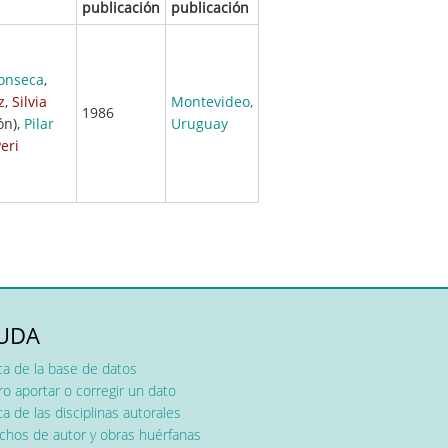
publicación
publicación
Fonseca
,
z
,
Silvia
Montevideo,
1986
ón),
Pilar
Uruguay
eri
UDA
ca de la base de datos
o aportar o corregir un dato
a de las disciplinas autorales
chos de autor y obras huérfanas