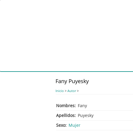
Pasar
al
contenido
principal
Fany Puyesky
Inicio
>
Autor
>
Nombres
Fany
Apellidos
Puyesky
Sexo
Mujer