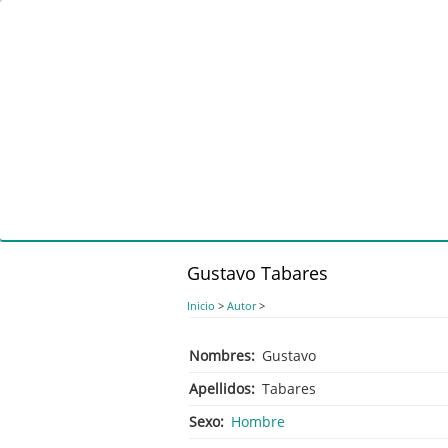
Pasar
al
contenido
principal
Gustavo Tabares
Inicio
>
Autor
>
Nombres
Gustavo
Apellidos
Tabares
Sexo
Hombre