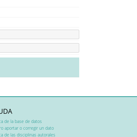
UDA
ca de la base de datos
o aportar o corregir un dato
a de las disciplinas autorales