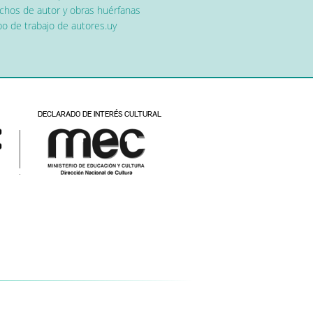
chos de autor y obras huérfanas
o de trabajo de autores.uy