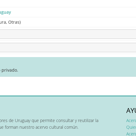
uguay
ura, Otras)
 privado.
AY
res de Uruguay que permite consultar y reutilizar la
Acer
que forman nuestro acervo cultural común.
Quier
Acerc