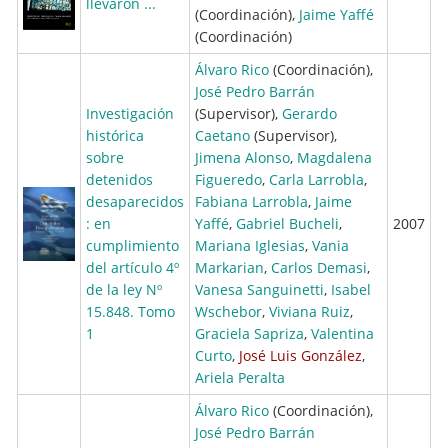
llevaron ...
(Coordinación),
Jaime Yaffé
(Coordinación)
Álvaro Rico
(Coordinación),
José Pedro Barrán
Investigación
(Supervisor),
Gerardo
histórica
Caetano
(Supervisor),
sobre
Jimena Alonso
,
Magdalena
detenidos
Figueredo
,
Carla Larrobla
,
desaparecidos
Fabiana Larrobla
,
Jaime
: en
Yaffé
,
Gabriel Bucheli
,
2007
cumplimiento
Mariana Iglesias
,
Vania
del artículo 4º
Markarian
,
Carlos Demasi
,
de la ley Nº
Vanesa Sanguinetti
,
Isabel
15.848. Tomo
Wschebor
,
Viviana Ruiz
,
1
Graciela Sapriza
,
Valentina
Curto
,
José Luis González
,
Ariela Peralta
Álvaro Rico
(Coordinación),
José Pedro Barrán