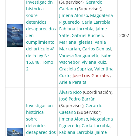
Investigación
(Supervisor),
Gerardo
histórica
Caetano
(Supervisor),
sobre
Jimena Alonso
,
Magdalena
detenidos
Figueredo
,
Carla Larrobla
,
desaparecidos
Fabiana Larrobla
,
Jaime
: en
Yaffé
,
Gabriel Bucheli
,
2007
cumplimiento
Mariana Iglesias
,
Vania
del artículo 4º
Markarian
,
Carlos Demasi
,
de la ley Nº
Vanesa Sanguinetti
,
Isabel
15.848. Tomo
Wschebor
,
Viviana Ruiz
,
2
Graciela Sapriza
,
Valentina
Curto
,
José Luis González
,
Ariela Peralta
Álvaro Rico
(Coordinación),
José Pedro Barrán
Investigación
(Supervisor),
Gerardo
histórica
Caetano
(Supervisor),
sobre
Jimena Alonso
,
Magdalena
detenidos
Figueredo
,
Carla Larrobla
,
desaparecidos
Fabiana Larrobla
,
Jaime