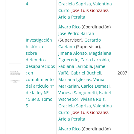
4
Graciela Sapriza
,
Valentina
Curto
,
José Luis González
,
Ariela Peralta
Álvaro Rico
(Coordinación),
José Pedro Barrán
Investigación
(Supervisor),
Gerardo
histórica
Caetano
(Supervisor),
sobre
Jimena Alonso
,
Magdalena
detenidos
Figueredo
,
Carla Larrobla
,
desaparecidos
Fabiana Larrobla
,
Jaime
: en
Yaffé
,
Gabriel Bucheli
,
2007
cumplimiento
Mariana Iglesias
,
Vania
del artículo 4º
Markarian
,
Carlos Demasi
,
de la ley Nº
Vanesa Sanguinetti
,
Isabel
15.848. Tomo
Wschebor
,
Viviana Ruiz
,
5
Graciela Sapriza
,
Valentina
Curto
,
José Luis González
,
Ariela Peralta
Álvaro Rico
(Coordinación),