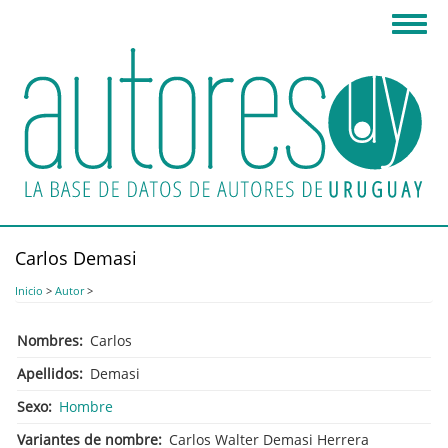
Pasar
Toggl
al
navig
contenido
principal
Carlos Demasi
Inicio
>
Autor
>
Nombres
Carlos
Apellidos
Demasi
Sexo
Hombre
Variantes de nombre
Carlos Walter Demasi Herrera