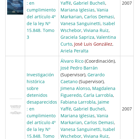
: en
Yaffé
,
Gabriel Bucheli
,
2007
cumplimiento
Mariana Iglesias
,
Vania
del artículo 4º
Markarian
,
Carlos Demasi
,
de la ley Nº
Vanesa Sanguinetti
,
Isabel
15.848. Tomo
Wschebor
,
Viviana Ruiz
,
3
Graciela Sapriza
,
Valentina
Curto
,
José Luis González
,
Ariela Peralta
Álvaro Rico
(Coordinación),
José Pedro Barrán
Investigación
(Supervisor),
Gerardo
histórica
Caetano
(Supervisor),
sobre
Jimena Alonso
,
Magdalena
detenidos
Figueredo
,
Carla Larrobla
,
desaparecidos
Fabiana Larrobla
,
Jaime
: en
Yaffé
,
Gabriel Bucheli
,
2007
cumplimiento
Mariana Iglesias
,
Vania
del artículo 4º
Markarian
,
Carlos Demasi
,
de la ley Nº
Vanesa Sanguinetti
,
Isabel
15.848. Tomo
Wschebor
,
Viviana Ruiz
,