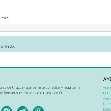
ltura)
 privado.
AY
res de Uruguay que permite consultar y reutilizar la
Acer
que forman nuestro acervo cultural común.
Quier
Acerc
Dere
Equip