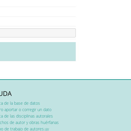
UDA
ca de la base de datos
o aportar o corregir un dato
a de las disciplinas autorales
chos de autor y obras huérfanas
o de trabajo de autores.uy