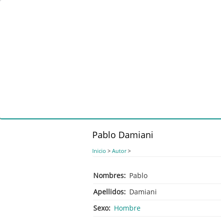
Pasar
al
contenido
principal
Pablo Damiani
Inicio
>
Autor
>
Nombres
Pablo
Apellidos
Damiani
Sexo
Hombre