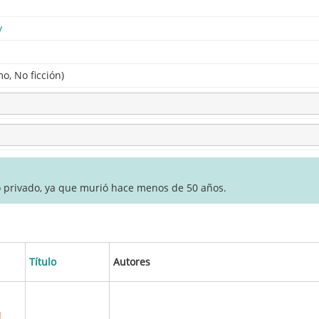
y
o, No ficción)
o privado, ya que murió hace menos de 50 años.
Título
Autores