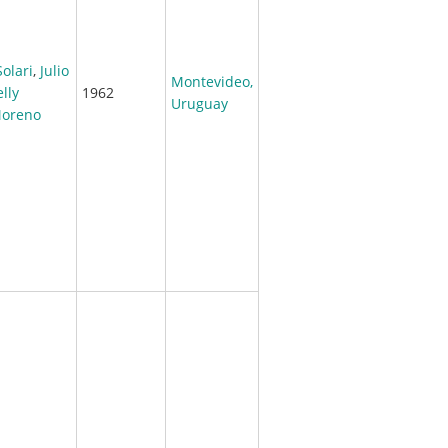
Solari
,
Julio
Montevideo,
lly
1962
Uruguay
Moreno