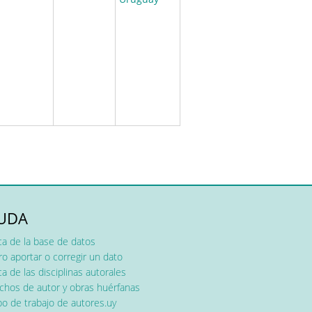
UDA
ca de la base de datos
o aportar o corregir un dato
a de las disciplinas autorales
chos de autor y obras huérfanas
o de trabajo de autores.uy