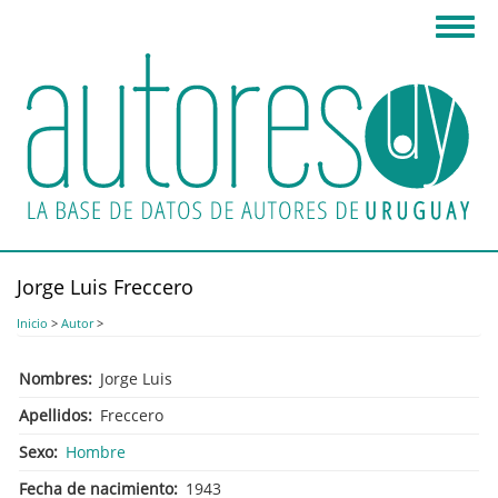
Pasar
Toggl
al
navig
contenido
principal
Jorge Luis Freccero
Inicio
>
Autor
>
Nombres
Jorge Luis
Apellidos
Freccero
Sexo
Hombre
Fecha de nacimiento
1943