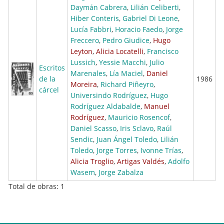
Daymán Cabrera
,
Lilián Celiberti
,
Hiber Conteris
,
Gabriel Di Leone
,
Lucía Fabbri
,
Horacio Faedo
,
Jorge
Freccero
,
Pedro Giudice
,
Hugo
Leyton
,
Alicia Locatelli
,
Francisco
Lussich
,
Yessie Macchi
,
Julio
Escritos
Marenales
,
Lía Maciel
,
Daniel
de la
1986
Moreira
,
Richard Piñeyro
,
cárcel
Universindo Rodríguez
,
Hugo
Rodríguez Aldabalde
,
Manuel
Rodríguez
,
Mauricio Rosencof
,
Daniel Scasso
,
Iris Sclavo
,
Raúl
Sendic
,
Juan Ángel Toledo
,
Lilián
Toledo
,
Jorge Torres
,
Ivonne Trías
,
Alicia Troglio
,
Artigas Valdés
,
Adolfo
Wasem
,
Jorge Zabalza
Total de obras: 1