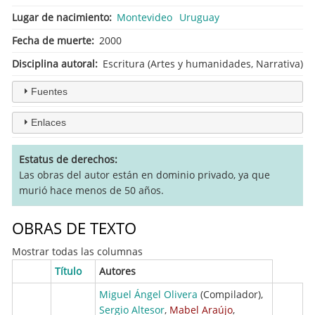
Lugar de nacimiento
Montevideo
Uruguay
Fecha de muerte
2000
Disciplina autoral
Escritura (Artes y humanidades, Narrativa)
Fuentes
Enlaces
Estatus de derechos
Las obras del autor están en dominio privado, ya que
murió hace menos de 50 años.
OBRAS DE TEXTO
Mostrar todas las columnas
Título
Autores
Miguel Ángel Olivera
(Compilador),
Sergio Altesor
,
Mabel Araújo
,