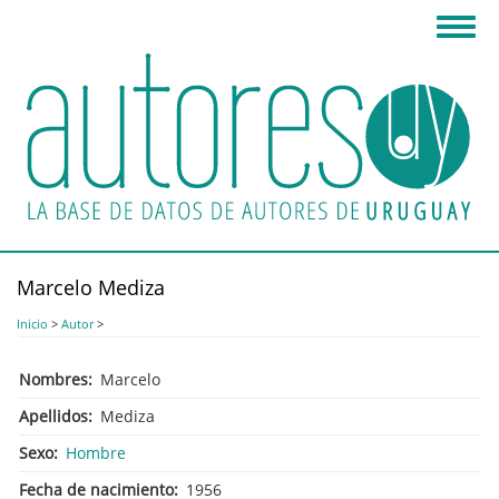
Pasar
Toggl
al
navig
contenido
principal
Marcelo Mediza
Inicio
>
Autor
>
Nombres
Marcelo
Apellidos
Mediza
Sexo
Hombre
Fecha de nacimiento
1956