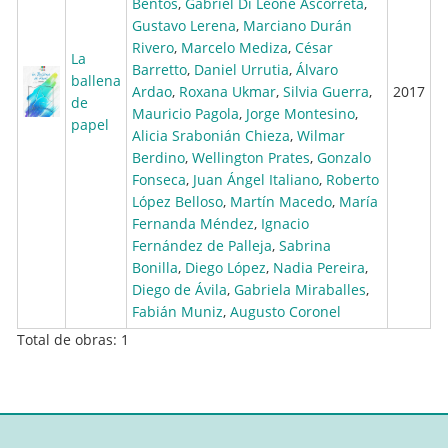
Bentos
,
Gabriel Di Leone Ascorreta
,
Gustavo Lerena
,
Marciano Durán
Rivero
,
Marcelo Mediza
,
César
La
Barretto
,
Daniel Urrutia
,
Álvaro
ballena
Ardao
,
Roxana Ukmar
,
Silvia Guerra
,
2017
de
Mauricio Pagola
,
Jorge Montesino
,
papel
Alicia Srabonián Chieza
,
Wilmar
Berdino
,
Wellington Prates
,
Gonzalo
Fonseca
,
Juan Ángel Italiano
,
Roberto
López Belloso
,
Martín Macedo
,
María
Fernanda Méndez
,
Ignacio
Fernández de Palleja
,
Sabrina
Bonilla
,
Diego López
,
Nadia Pereira
,
Diego de Ávila
,
Gabriela Miraballes
,
Fabián Muniz
,
Augusto Coronel
Total de obras: 1