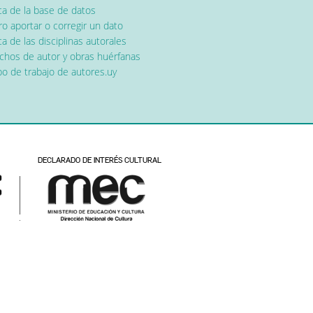
ca de la base de datos
o aportar o corregir un dato
a de las disciplinas autorales
chos de autor y obras huérfanas
o de trabajo de autores.uy