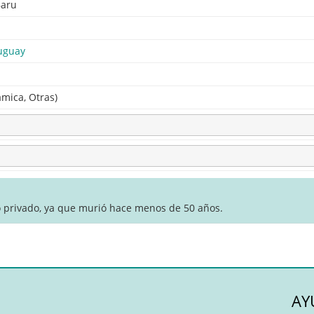
Baru
uguay
ámica, Otras)
o privado, ya que murió hace menos de 50 años.
AY