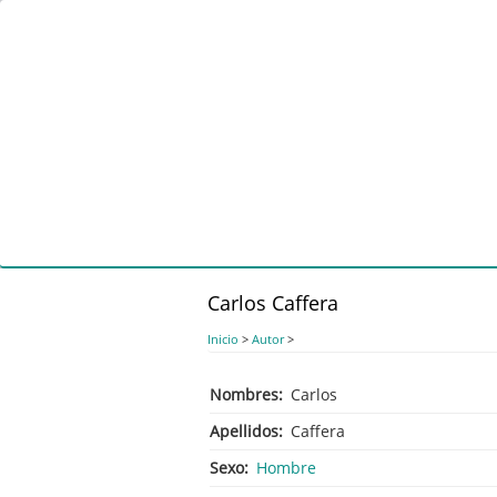
Pasar
al
contenido
principal
Carlos Caffera
Inicio
>
Autor
>
Nombres
Carlos
Apellidos
Caffera
Sexo
Hombre