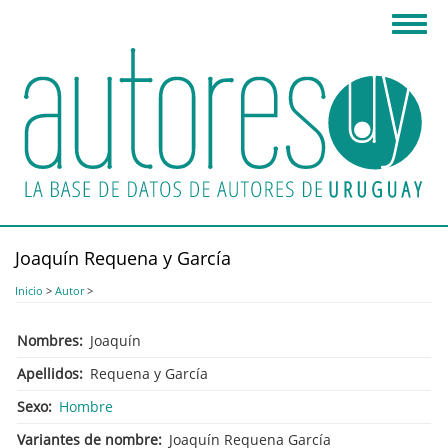
Pasar
Toggl
al
navig
contenido
principal
Joaquín Requena y García
Inicio
>
Autor
>
Nombres
Joaquín
Apellidos
Requena y García
Sexo
Hombre
Variantes de nombre
Joaquín Requena García