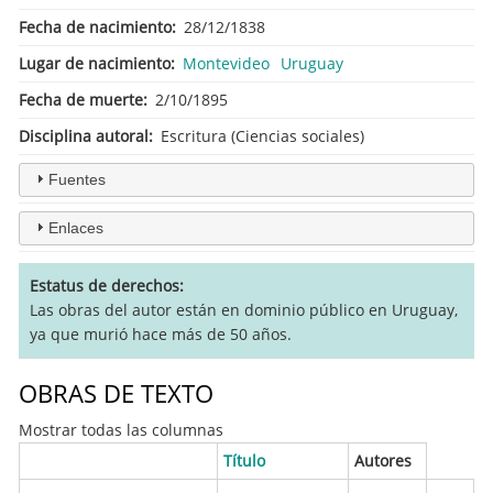
Fecha de nacimiento
28/12/1838
Lugar de nacimiento
Montevideo
Uruguay
Fecha de muerte
2/10/1895
Disciplina autoral
Escritura (Ciencias sociales)
Fuentes
Enlaces
Estatus de derechos
Las obras del autor están en dominio público en Uruguay,
ya que murió hace más de 50 años.
OBRAS DE TEXTO
Mostrar todas las columnas
Título
Autores