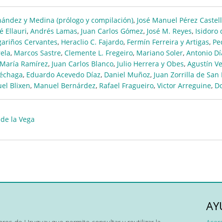
ández y Medina (prólogo y compilación)
,
José Manuel Pérez Castel
é Ellauri
,
Andrés Lamas
,
Juan Carlos Gómez
,
José M. Reyes
,
Isidoro
ariños Cervantes
,
Heraclio C. Fajardo
,
Fermín Ferreira y Artigas
,
Pe
rela
,
Marcos Sastre
,
Clemente L. Fregeiro
,
Mariano Soler
,
Antonio Dí
 María Ramírez
,
Juan Carlos Blanco
,
Julio Herrera y Obes
,
Agustín V
réchaga
,
Eduardo Acevedo Díaz
,
Daniel Muñoz
,
Juan Zorrilla de San
el Blixen
,
Manuel Bernárdez
,
Rafael Fragueiro
,
Victor Arreguine
,
D
 de la Vega
AY