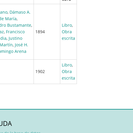
lano
,
Dámaso A.
 de María
,
dro Bustamante
,
Libro
,
az
,
Francisco
1894
Obra
edia
,
Justino
escrita
 Martín
,
José H.
omingo Arena
Libro
,
1902
Obra
escrita
UDA