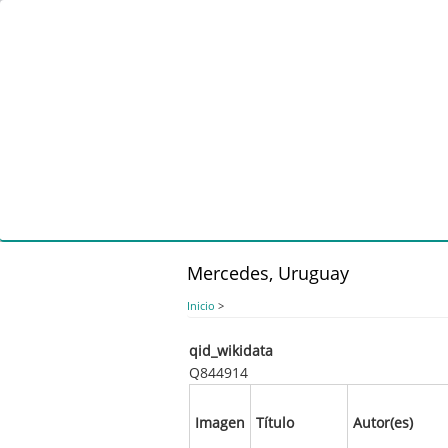
Pasar
al
contenido
principal
Mercedes, Uruguay
Inicio
>
qid_wikidata
Q844914
Imagen
Título
Autor(es)