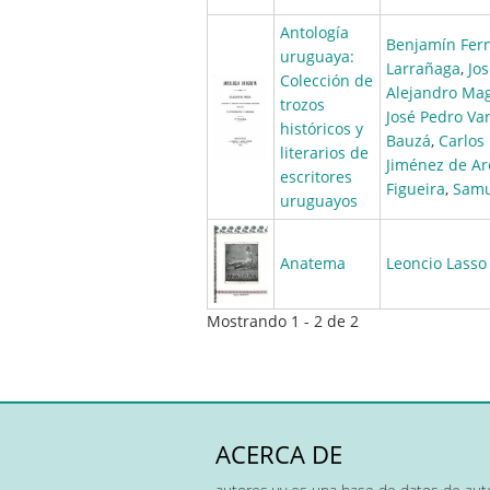
Antología
Benjamín Fern
uruguaya:
Larrañaga
,
Jos
Colección de
Alejandro Mag
trozos
José Pedro Va
históricos y
Bauzá
,
Carlos
literarios de
Jiménez de A
escritores
Figueira
,
Samu
uruguayos
Anatema
Leoncio Lasso
Mostrando 1 - 2 de 2
ACERCA DE