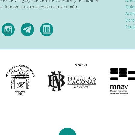
res de Uruguay que permite consultar y reutilizar la
Acer
que forman nuestro acervo cultural común.
Quier
Acerc
Dere
Equip