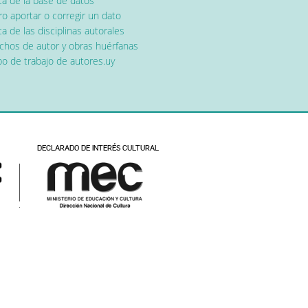
ca de la base de datos
o aportar o corregir un dato
a de las disciplinas autorales
chos de autor y obras huérfanas
o de trabajo de autores.uy