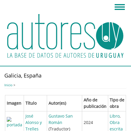
Pasar
Toggl
al
navig
contenido
principal
Galicia, España
Inicio
>
Año de
Tipo de
Imagen
Título
Autor(es)
publicación
obra
José
Gustavo San
Libro
,
Alonso y
Román
2024
Obra
Trelles
(Traductor)
escrita