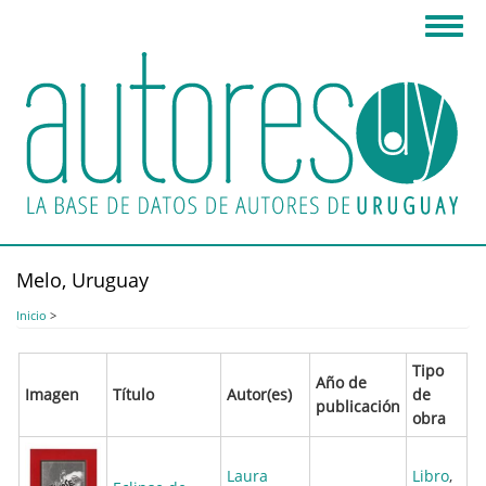
Pasar
Toggl
al
navig
contenido
principal
Melo, Uruguay
Inicio
>
Tipo
Año de
Imagen
Título
Autor(es)
de
publicación
obra
Laura
Libro
,