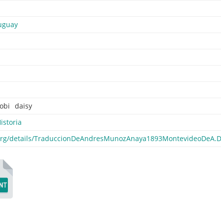
uguay
obi
daisy
istoria
e.org/details/TraduccionDeAndresMunozAnaya1893MontevideoDeA