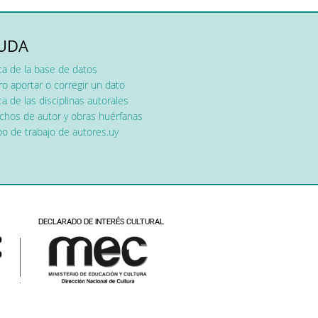
UDA
ca de la base de datos
o aportar o corregir un dato
a de las disciplinas autorales
chos de autor y obras huérfanas
o de trabajo de autores.uy