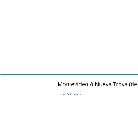
Pasar
al
contenido
principal
Montevideo ó Nueva Troya (de
Inicio
>
Obra
>