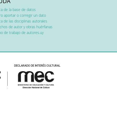
UDA
ca de la base de datos
o aportar o corregir un dato
a de las disciplinas autorales
chos de autor y obras huérfanas
o de trabajo de autores.uy