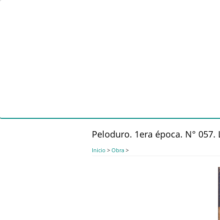
Pasar
al
contenido
principal
Peloduro. 1era época. N° 057. 
Inicio
>
Obra
>