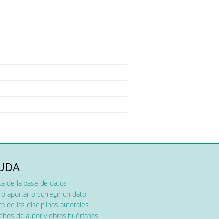
UDA
ca de la base de datos
o aportar o corregir un dato
a de las disciplinas autorales
chos de autor y obras huérfanas