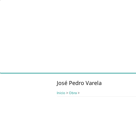
Pasar
al
contenido
principal
José Pedro Varela
Inicio
>
Obra
>