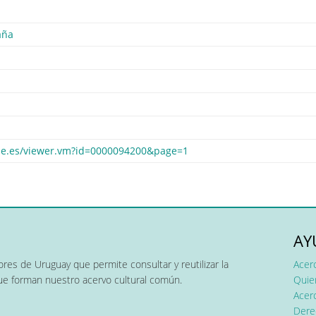
aña
bne.es/viewer.vm?id=0000094200&page=1
AY
res de Uruguay que permite consultar y reutilizar la
Acer
que forman nuestro acervo cultural común.
Quier
Acerc
Dere