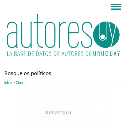
Pasar
Toggl
al
navig
contenido
principal
Bosquejos políticos
Inicio
>
Obra
>