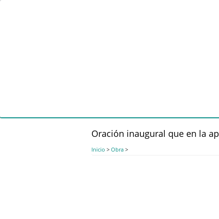
Pasar
al
contenido
principal
Oración inaugural que en la ap
Inicio
>
Obra
>