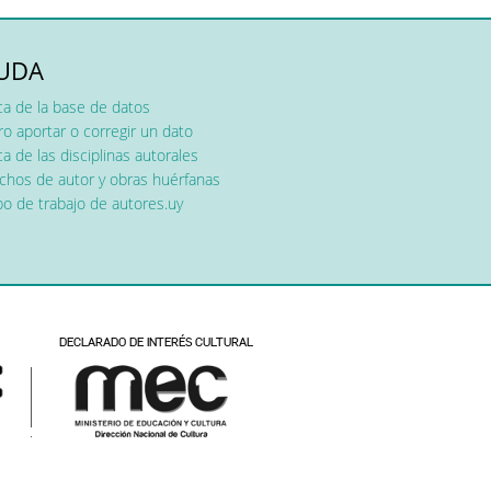
UDA
ca de la base de datos
o aportar o corregir un dato
a de las disciplinas autorales
chos de autor y obras huérfanas
o de trabajo de autores.uy