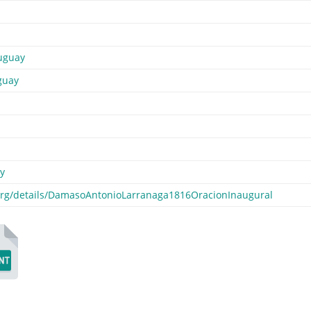
uguay
guay
y
.org/details/DamasoAntonioLarranaga1816OracionInaugural