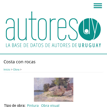
Pasar
Toggl
al
navig
contenido
principal
Costa con rocas
Inicio
>
Obra
>
Tipo de obra
Pintura
Obra visual