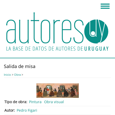
Pasar
Toggl
al
navig
contenido
principal
Salida de misa
Inicio
>
Obra
>
Tipo de obra
Pintura
Obra visual
Autor
Pedro Figari