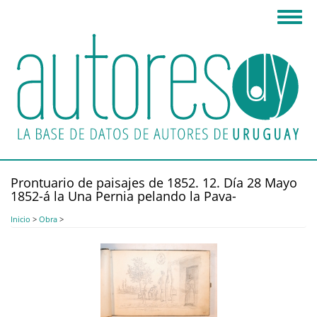
Pasar
Toggl
al
navig
contenido
principal
Prontuario de paisajes de 1852. 12. Día 28 Mayo
1852-á la Una Pernia pelando la Pava-
Inicio
>
Obra
>