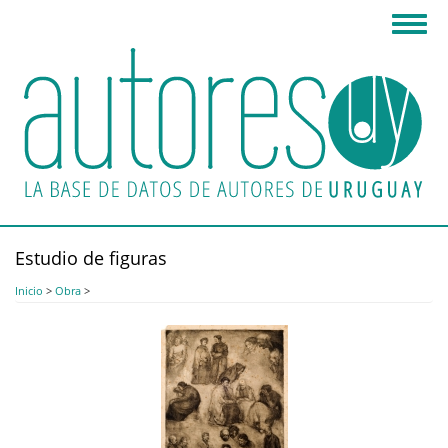
Pasar
Toggl
al
navig
contenido
principal
Estudio de figuras
Inicio
>
Obra
>