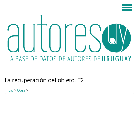
Pasar
Toggl
al
navig
contenido
principal
La recuperación del objeto. T2
Inicio
>
Obra
>