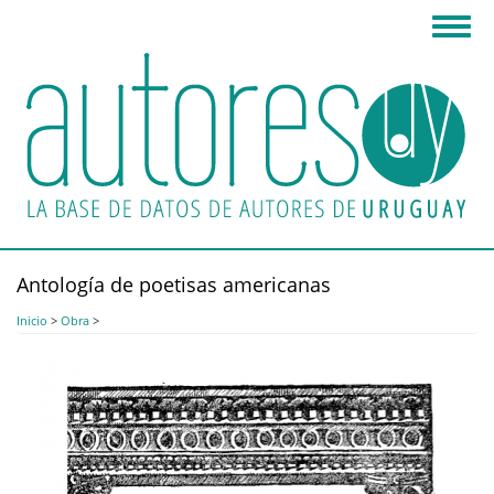
Pasar
Toggl
al
navig
contenido
principal
Antología de poetisas americanas
Inicio
>
Obra
>