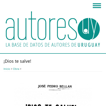
Pasar
Toggl
al
navig
contenido
principal
¡Dios te salve!
Inicio
>
Obra
>