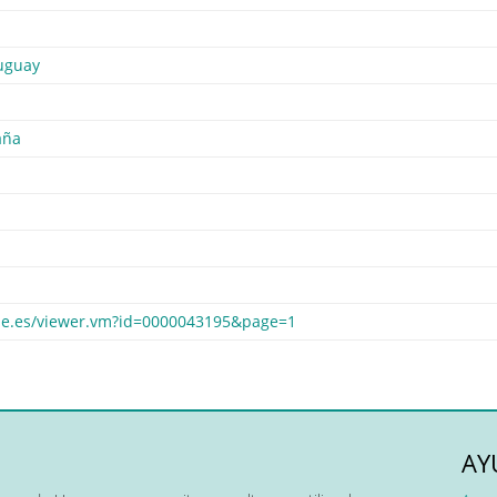
uguay
aña
bne.es/viewer.vm?id=0000043195&page=1
AY