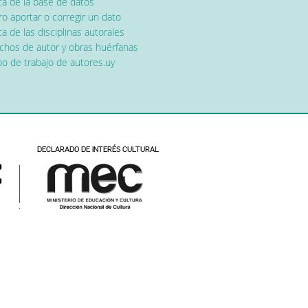
ca de la base de datos
o aportar o corregir un dato
a de las disciplinas autorales
chos de autor y obras huérfanas
o de trabajo de autores.uy