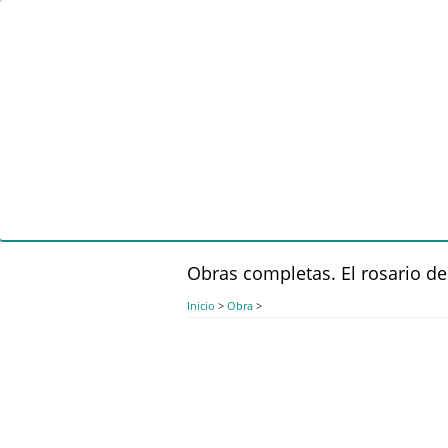
Pasar
al
contenido
principal
Obras completas. El rosario de
Inicio
>
Obra
>