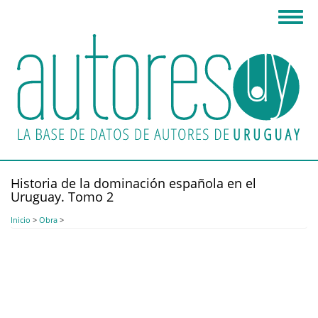
Pasar
Toggl
al
navig
contenido
principal
Historia de la dominación española en el
Uruguay. Tomo 2
Inicio
>
Obra
>