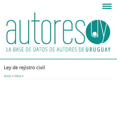
Pasar
Toggl
al
navig
contenido
principal
Ley de rejistro civil
Inicio
>
Obra
>