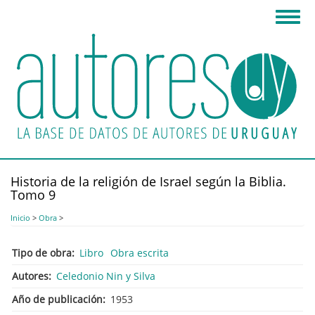
Pasar
Toggl
al
navig
contenido
principal
Historia de la religión de Israel según la Biblia.
Tomo 9
Inicio
>
Obra
>
Tipo de obra
Libro
Obra escrita
Autores
Celedonio Nin y Silva
Año de publicación
1953