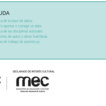
UDA
ca de la base de datos
o aportar o corregir un dato
a de las disciplinas autorales
chos de autor y obras huérfanas
o de trabajo de autores.uy