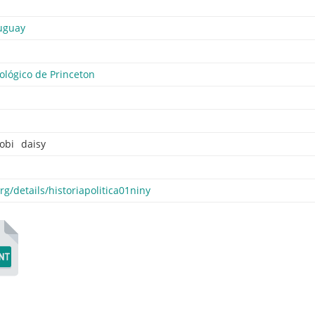
uguay
ológico de Princeton
obi
daisy
org/details/historiapolitica01niny