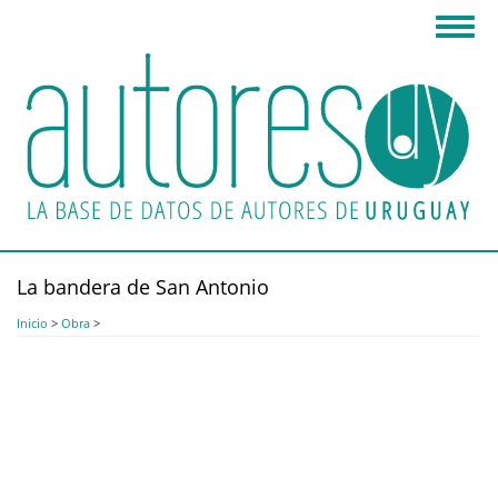
Pasar
Toggl
al
navig
contenido
principal
La bandera de San Antonio
Inicio
>
Obra
>