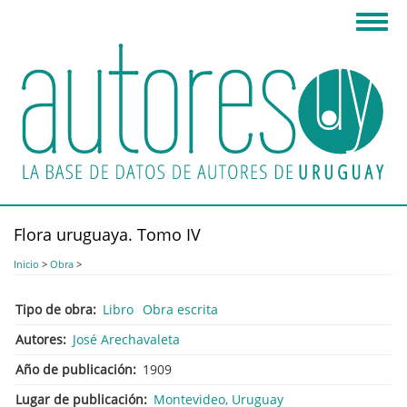
Pasar
Toggl
al
navig
contenido
principal
Flora uruguaya. Tomo IV
Inicio
>
Obra
>
Tipo de obra
Libro
Obra escrita
Autores
José Arechavaleta
Año de publicación
1909
Lugar de publicación
Montevideo, Uruguay