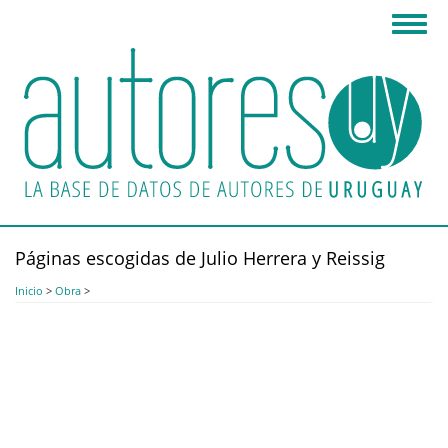
Pasar
Toggl
al
navig
contenido
principal
Páginas escogidas de Julio Herrera y Reissig
Inicio
>
Obra
>