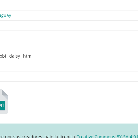
uguay
obi
daisy
html
re por sus creadores, bajo la licencia
Creative Commons BY-SA 4.0 