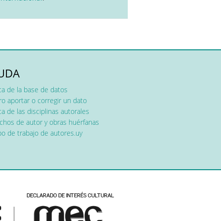
UDA
ca de la base de datos
o aportar o corregir un dato
a de las disciplinas autorales
chos de autor y obras huérfanas
o de trabajo de autores.uy