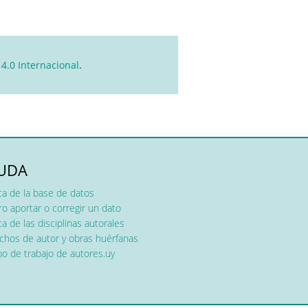
.0 Internacional
.
UDA
ca de la base de datos
o aportar o corregir un dato
a de las disciplinas autorales
chos de autor y obras huérfanas
o de trabajo de autores.uy