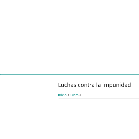
Pasar
al
contenido
principal
Luchas contra la impunidad
Inicio
>
Obra
>