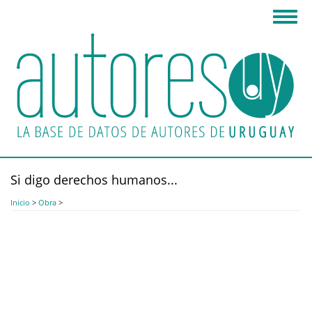
Pasar
Toggl
al
navig
contenido
principal
Si digo derechos humanos...
Inicio
>
Obra
>