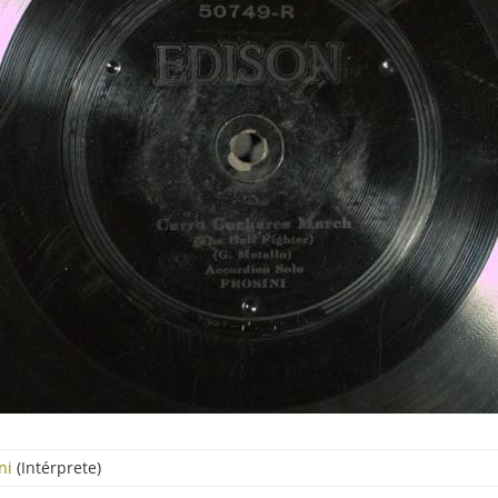
ni
(Intérprete)