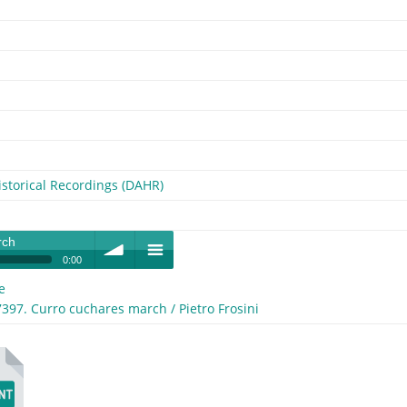
storical Recordings (DAHR)
rch
0:00
e
volume
menu
397. Curro cuchares march / Pietro Frosini