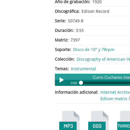
Año de grabación
1920
Discográfica
Edison Record
Serie
50749-R
Duración
3:55
Matriz
7397
Soporte
Disco de 10'' y 78rpm
Colección
Discography of American Hi
Temas
Instrumental
Curro Cuchares ma
0:00
Información adicional
Internet Archiv
Curro Cuchares march
Play /
Edison matrix 7