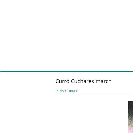
Pasar
al
contenido
principal
Curro Cuchares march
Inicio
>
Obra
>