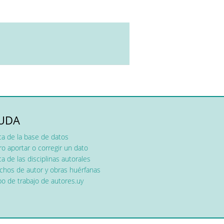
UDA
ca de la base de datos
o aportar o corregir un dato
a de las disciplinas autorales
chos de autor y obras huérfanas
o de trabajo de autores.uy