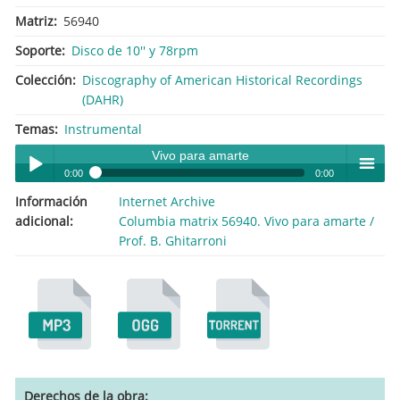
Matriz
56940
Soporte
Disco de 10'' y 78rpm
Colección
Discography of American Historical Recordings
(DAHR)
Temas
Instrumental
Vivo para amarte
0:00
0:00
Información
Internet Archive
Vivo para amarte
Play /
menu
adicional
Columbia matrix 56940. Vivo para amarte /
Prof. B. Ghitarroni
pause
Derechos de la obra