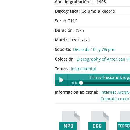
Año de grabación
c. 1908
Discográfica
Columbia Record
Serie
T116
Duración
2:25
Matriz
07811-1-6
Soporte
Disco de 10'' y 78rpm
Colección
Discography of American Hi
Temas
Instrumental
Himno Nacional Urug
0:00
Información adicional
Internet Archiv
Himno Nacional Uruguayo
Play /
Columbia matri