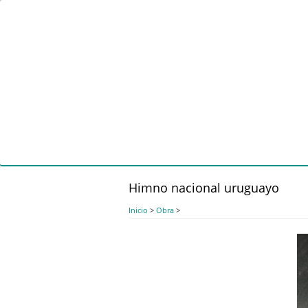
Pasar
al
contenido
principal
Himno nacional uruguayo
Inicio
>
Obra
>