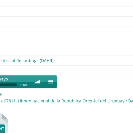
storical Recordings (DAHR)
uayo
0:00
e
volume
menu
x 07811. Himno nacional de la Republica Oriental del Uruguay / B