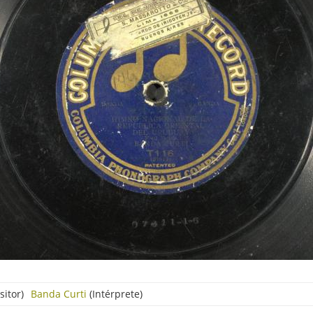
itor)
Banda Curti
(Intérprete)