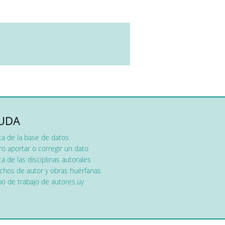
UDA
ca de la base de datos
o aportar o corregir un dato
a de las disciplinas autorales
chos de autor y obras huérfanas
o de trabajo de autores.uy