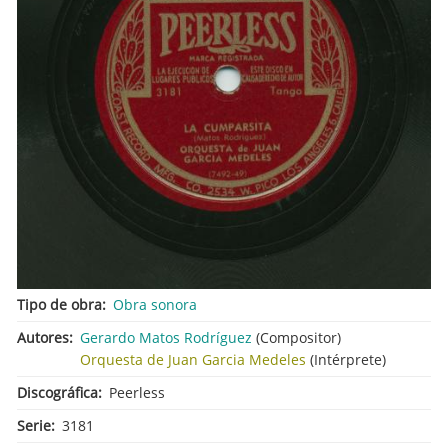
Tipo de obra
Obra sonora
Autores
Gerardo Matos Rodríguez
(Compositor)
Orquesta de Juan Garcia Medeles
(Intérprete)
Discográfica
Peerless
Serie
3181