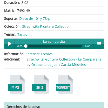
Duración
3:02
Matriz
7492-49
Soporte
Disco de 10'' y 78rpm
Colección
Strachwitz Frontera Collection
Temas
Tango
La cumparsita
0:00
0:00
Información
Internet Archive
La cumparsita
Play /
menu
adicional
Strachwitz Frontera Collection - La Cumparsita
by Orquesta de Juan Garcia Medeles
pause
Derechos de la obra