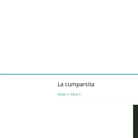
Pasar
al
contenido
principal
La cumparsita
Inicio
>
Obra
>