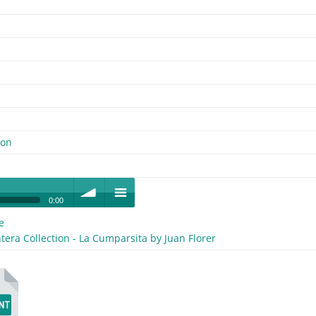
ion
0:00
e
volume
menu
tera Collection - La Cumparsita by Juan Florer