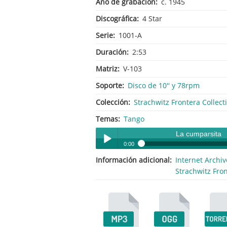
Año de grabación
c. 1945
Discográfica
4 Star
Serie
1001-A
Duración
2:53
Matriz
V-103
Soporte
Disco de 10'' y 78rpm
Colección
Strachwitz Frontera Collect
Temas
Tango
La cumparsita
0:00
Información adicional
Internet Archiv
La cumparsita
Play /
Strachwitz Fron