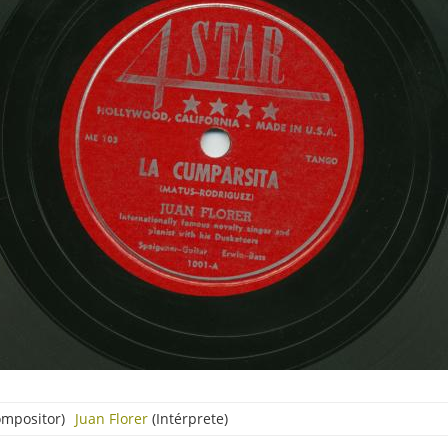
mpositor)
Juan Florer
(Intérprete)