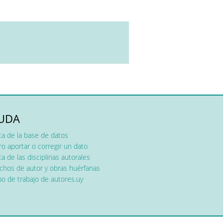
UDA
ca de la base de datos
o aportar o corregir un dato
a de las disciplinas autorales
chos de autor y obras huérfanas
o de trabajo de autores.uy