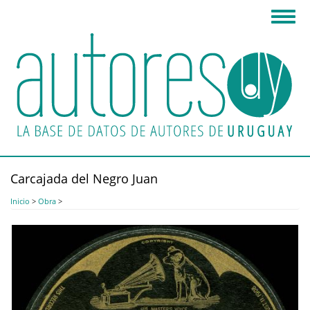
Pasar
Toggl
al
navig
contenido
principal
Carcajada del Negro Juan
Inicio
>
Obra
>