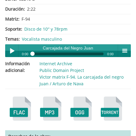
Duración
2:22
Matriz
F-94
Soporte
Disco de 10'' y 78rpm
Temas
Vocalista masculino
Carcajada del Negro Juan
0:00
0:00
Información
Internet Archive
Carcajada del Negro Juan
Play /
menu
adicional
Public Domain Project
Victor matrix F-94. La carcajada del negro
Juan / Arturo de Nava
pause