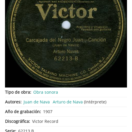
Tipo de obra
Obra sonora
Autores
Juan de Nava
Arturo de Nava
(Intérprete)
Año de grabación
1907
Discográfica
Victor Record
Serie
62213 B