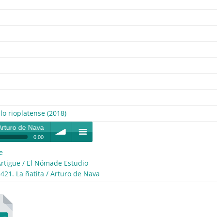
lo rioplatense (2018)
o de Nava
0:00
e
 Nava
volume
menu
Artigue / El Nómade Estudio
-421. La ñatita / Arturo de Nava