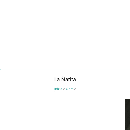
Pasar
al
contenido
principal
La Ñatita
Inicio
>
Obra
>