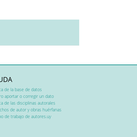
UDA
ca de la base de datos
o aportar o corregir un dato
a de las disciplinas autorales
chos de autor y obras huérfanas
o de trabajo de autores.uy