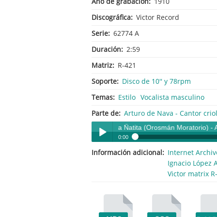
Año de grabación
1910
Discográfica
Victor Record
Serie
62774 A
Duración
2:59
Matriz
R-421
Soporte
Disco de 10'' y 78rpm
Temas
Estilo
Vocalista masculino
Parte de
Arturo de Nava - Cantor criol
La Ñatita (Orosmán Moratorio) - Artur
0:00
Información adicional
Internet Archiv
La Ñatita (Orosmán Moratorio) - Arturo de
Play /
Ignacio López 
Victor matrix R