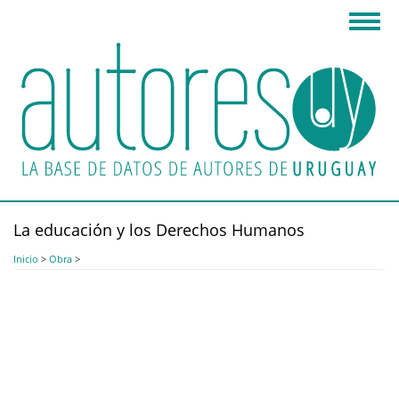
Pasar
Toggl
al
navig
contenido
principal
La educación y los Derechos Humanos
Inicio
>
Obra
>