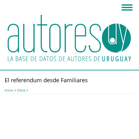
Pasar
Toggl
al
navig
contenido
principal
El referendum desde Familiares
Inicio
>
Obra
>