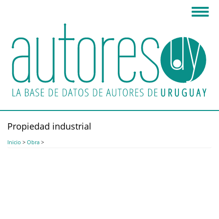
Pasar
Toggl
al
navig
contenido
principal
Propiedad industrial
Inicio
>
Obra
>