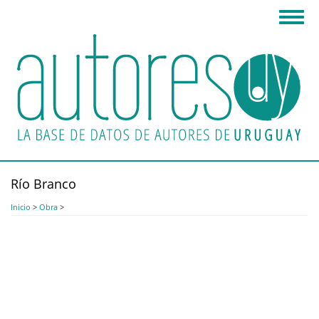
Pasar
Toggl
al
navig
contenido
principal
Río Branco
Inicio
>
Obra
>