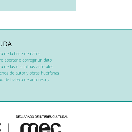
UDA
ca de la base de datos
o aportar o corregir un dato
a de las disciplinas autorales
chos de autor y obras huérfanas
o de trabajo de autores.uy