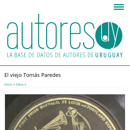
Pasar
Toggl
al
navig
contenido
principal
El viejo Tomás Paredes
Inicio
>
Obra
>