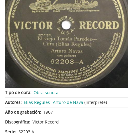
Tipo de obra
Obra sonora
Autores
Elías Regules
Arturo de Nava
(Intérprete)
Año de grabación
1907
Discográfica
Victor Record
Serie
62203 A