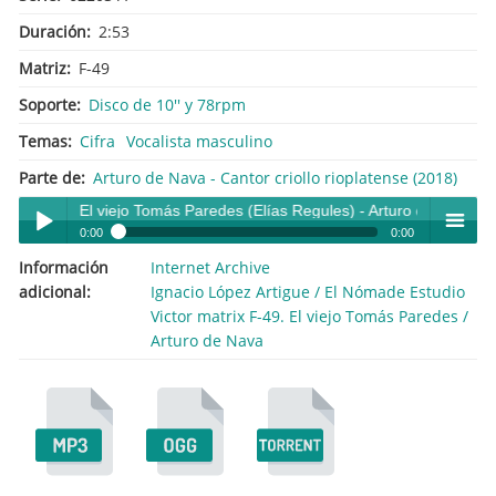
Duración
2:53
Matriz
F-49
Soporte
Disco de 10'' y 78rpm
Temas
Cifra
Vocalista masculino
Parte de
Arturo de Nava - Cantor criollo rioplatense (2018)
El viejo Tomás Paredes (Elías Regules) - Arturo de Nava
0:00
0:00
Información
Internet Archive
El viejo Tomás Paredes (Elías Regules) - Arturo de Nava
Play /
menu
adicional
Ignacio López Artigue / El Nómade Estudio
Victor matrix F-49. El viejo Tomás Paredes /
Arturo de Nava
pause